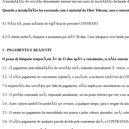
A instalaÃ§Ã£o do serviÃ§o denominado internet tem um custo de inscriÃ§Ã£o declarado d
Quando a instalaÃ§Ã£o for executada com o material da Fiber Telecom, caso o contra
4.1 NÃ£o hÃ¡ prazo mÃ­nimo de vigÃªncia do presente CONTRATO .
4.2 O cliente poderÃ¡ bloquear a assinatura por atÃ© 30 dias. Caso ultrapasse esse limi
5 - PAGAMENTO E REAJUSTE
O prazo de bloqueio temporÃ¡rio Ã© de 15 dias apÃ³s o vencimento, se nÃ£o constar
5.1 - O pagamento pela utilizaÃ§Ã£o do serviÃ§o serÃ¡ realizado mensalmente Ã vencer, o 
5.2 - O nÃ£o pagamento no vencimento sujeitarÃ¡ o usuÃ¡rio, a exclusivo critÃ©rio da
CO
* A suspensÃ£o dos serviÃ§os por falta de pagamento, nÃ£o implica no cancelamento ou su
5.3 - O preÃ§o contratado serÃ¡ reajustado anualmente, ou em prazo inferior que vier a ser 
5.4 - Estes valores tambÃ©m poderÃ£o ser revistos, a qualquer tempo, para o resgate do i
5.5 - O atraso no pagamento da mensalidade nos prazos e pelos valores ajustados, serÃ¡ c
5.6 - O nÃ£o pagamento de qualquer parcela devida pela contratante darÃ¡ a
CONTRATAD