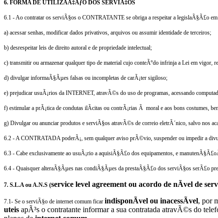
6. FORMA DE UTILIZAÃ‡ÃƒO DOS SERVIÃ‡OS
6
.1 - Ao contratar os serviÃ§os o CONTRATANTE se obriga a respeitar a legislaÃ§Ã£o em vi
a) acessar senhas, modificar dados privativos, arquivos ou assumir identidade de terceiros;
b) desrespeitar leis de direito autoral e de propriedade intelectual;
c) transmitir ou armazenar qualquer tipo de material cujo conteÃºdo infrinja a Lei em vigor,
d) divulgar informaÃ§Ãµes falsas ou incompletas de carÃ¡ter sigiloso;
e) prejudicar usuÃ¡rios da INTERNET, atravÃ©s do uso de programas, acessando computadore
f) estimular a prÃ¡tica de condutas ilÃ­citas ou contrÃ¡rias Ã moral e aos bons costumes, b
g) Divulgar ou anunciar produtos e serviÃ§os atravÃ©s de correio eletrÃ´nico, salvo nos
6.2 - A
CONTRATADA
poderÃ¡, sem qualquer aviso prÃ©vio, suspender ou impedir a div
6.3 - Cabe exclusivamente ao usuÃ¡rio a aquisiÃ§Ã£o dos equipamentos, e manutenÃ§Ã£oÂ¹
6.4 - Quaisquer alteraÃ§Ãµes nas condiÃ§Ãµes da prestaÃ§Ã£o dos serviÃ§os serÃ£o p
service level agreement ou acordo de nÃ­vel de ser
7. S.L.A ou A.N.S (
indisponÃ­vel ou inacessÃ­vel
, por 
7.1- Se o serviÃ§o de internet comum ficar
uteis
apÃ³s o contratante informar a sua contratada atravÃ©s do te