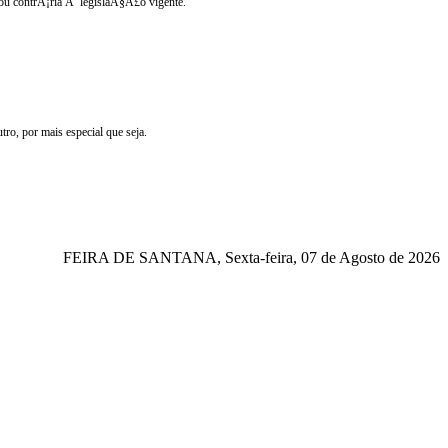
o ou contrÃ¡ria Ã legislaÃ§Ã£o vigente.
ro, por mais especial que seja.
FEIRA DE SANTANA, Sexta-feira, 07 de Agosto de 2026