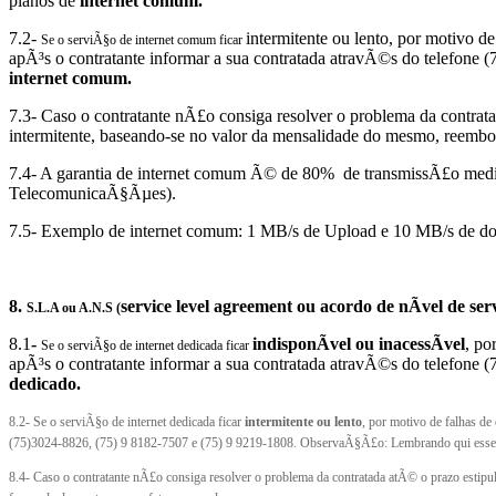
planos de
internet comum.
7.2-
intermitente ou lento, por motivo
Se o serviÃ§o de internet comum ficar
apÃ³s o contratante informar a sua contratada atravÃ©s do telefon
internet comum.
7.3- Caso o contratante nÃ£o consiga resolver o problema da contrat
intermitente, baseando-se no valor da mensalidade do mesmo, reembo
7.4- A garantia de internet comum Ã© de 80% de transmissÃ£o me
TelecomunicaÃ§Ãµes).
7.5- Exemplo de internet comum: 1 MB/s de Upload e 10 MB/s de d
8.
service level agreement ou acordo de nÃ­vel de ser
S.L.A ou A.N.S (
8.1
-
indisponÃ­vel ou inacessÃ­vel
, po
Se o serviÃ§o de internet dedicada ficar
apÃ³s o contratante informar a sua contratada atravÃ©s do telefon
dedicado.
8.2- Se o serviÃ§o de internet dedicada ficar
intermitente ou lento
, por motivo de falhas 
(75)3024-8826, (75) 9 8182-7507 e (75) 9 9219-1808. ObservaÃ§Ã£o: Lembrando qui esse
8.4-
Caso o contratante nÃ£o consiga resolver o problema da contratada atÃ© o prazo estipu