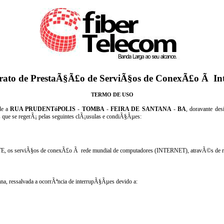
rato de PrestaÃ§Ã£o de ServiÃ§os de ConexÃ£o Ã Int
TERMO DE USO
de a
RUA PRUDENTóPOLIS
-
TOMBA
-
FEIRA DE SANTANA
-
BA
, doravante d
ue se regerÃ¡ pelas seguintes clÃ¡usulas e condiÃ§Ãµes:
 serviÃ§os de conexÃ£o Ã rede mundial de computadores (INTERNET), atravÃ©s de re
mana, ressalvada a ocorrÃªncia de interrupÃ§Ãµes devido a: