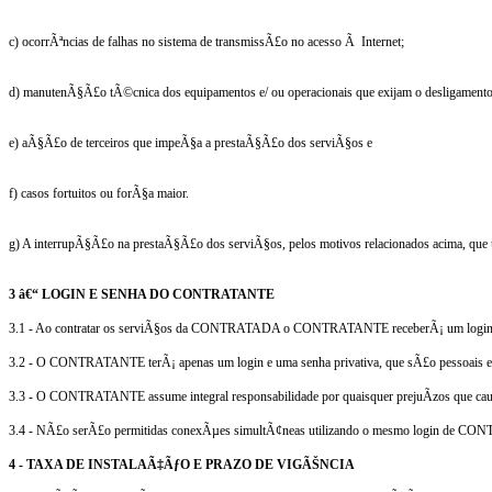
c) ocorrÃªncias de falhas no sistema de transmissÃ£o no acesso Ã Internet;
d) manutenÃ§Ã£o tÃ©cnica dos equipamentos e/ ou operacionais que exijam o desligamento
e) aÃ§Ã£o de terceiros que impeÃ§a a prestaÃ§Ã£o dos serviÃ§os e
f) casos fortuitos ou forÃ§a maior.
g) A interrupÃ§Ã£o na prestaÃ§Ã£o dos serviÃ§os, pelos motivos relacionados acima, que ul
3 â€“ LOGIN E SENHA DO CONTRATANTE
3.1 - Ao contratar os serviÃ§os da
CONTRATADA
o CONTRATANTE receberÃ¡ um login e u
3.2 - O CONTRATANTE terÃ¡ apenas um login e uma senha privativa, que sÃ£o pessoais e i
3.3 - O CONTRATANTE assume integral responsabilidade por quaisquer prejuÃ­zos que cause 
3.4 - NÃ£o serÃ£o permitidas conexÃµes simultÃ¢neas utilizando o mesmo login de CON
4 - TAXA DE INSTALAÃ‡ÃƒO E PRAZO DE VIGÃŠNCIA