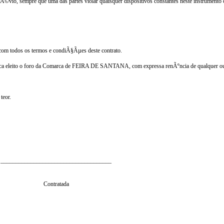
prÃ©vio, sempre que uma das partes violar quaisquer dispositivos constantes neste instrument
com todos os termos e condiÃ§Ãµes deste contrato.
ica eleito o foro da Comarca de
FEIRA DE SANTANA,
com expressa renÃºncia de qualquer out
teor.
_____________________________________
Contratada