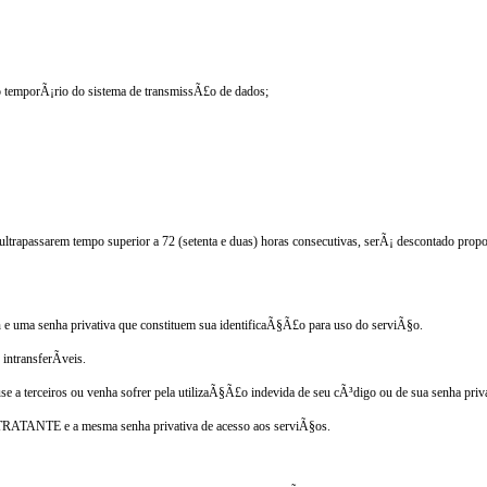
 temporÃ¡rio do sistema de transmissÃ£o de dados;
trapassarem tempo superior a 72 (setenta e duas) horas consecutivas, serÃ¡ descontado propo
ma senha privativa que constituem sua identificaÃ§Ã£o para uso do serviÃ§o.
ntransferÃ­veis.
a terceiros ou venha sofrer pela utilizaÃ§Ã£o indevida de seu cÃ³digo ou de sua senha priva
TRATANTE e a mesma senha privativa de acesso aos serviÃ§os.