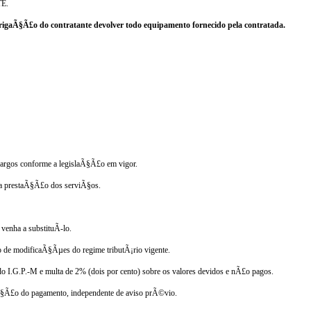
TE.
brigaÃ§Ã£o do contratante devolver todo equipamento fornecido pela contratada.
cargos conforme a legislaÃ§Ã£o em vigor.
 da prestaÃ§Ã£o dos serviÃ§os.
venha a substituÃ­-lo.
o de modificaÃ§Ãµes do regime tributÃ¡rio vigente.
o I.G.P.-M e multa de 2% (dois por cento) sobre os valores devidos e nÃ£o pagos.
aÃ§Ã£o do pagamento, independente de aviso prÃ©vio.