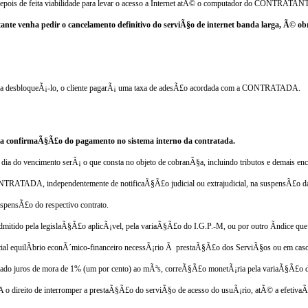
epois de feita viabilidade para levar o acesso a Internet atÃ© o computador do CONTRATAN
tante venha pedir o cancelamento definitivo do serviÃ§o de internet banda larga, Ã© o
te para desbloqueÃ¡-lo, o cliente pagarÃ¡ uma taxa de adesÃ£o acordada com a CONTRATADA.
 a confirmaÃ§Ã£o do pagamento no sistema interno da contratada.
dia do vencimento serÃ¡ o que consta no objeto de cobranÃ§a, incluindo tributos e demais en
NTRATADA
, independentemente de notificaÃ§Ã£o judicial ou extrajudicial, na suspensÃ£o
spensÃ£o do respectivo contrato.
admitido pela legislaÃ§Ã£o aplicÃ¡vel, pela variaÃ§Ã£o do I.G.P.-M, ou por outro Ã­ndice que 
nicial equilÃ­brio econÃ´mico-financeiro necessÃ¡rio Ã prestaÃ§Ã£o dos ServiÃ§os ou em cas
obrado juros de mora de 1% (um por cento) ao mÃªs, correÃ§Ã£o monetÃ¡ria pela variaÃ§Ã£o d
A
o direito de interromper a prestaÃ§Ã£o do serviÃ§o de acesso do usuÃ¡rio, atÃ© a efetiv