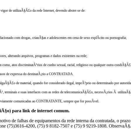
gor de utilizaÃ§Ã£o da rede Internet, devendo abster-se de:
 relacionado com drogas, crianÃ§as e adolescentes em cena de sexo explÃ­cito ou pornografia;
s, alterando arquivos, programas e dados existentes na rede;
em como, atos discriminatÃ³rios de cunho sexual, racial, religioso ou qualquer outra condiÃ§Ã£
 acasos de expressa do destinatÃ¡rio a CONTRATADA.
ulgaÃ§Ã£o de material, quando for considerado ilegal, imprÃ³prio ou determinado por auto
, terminais e suas interfaces com as redes de telecomunicaÃ§Ã£o, necessÃ¡rios Ã utilizaÃ
reviamente comunicadas ao CONTRATANTE, sempre que for possÃ­vel.
viÃ§o) para link de internet comum.
motivo de falhas de equipamentos da rede interna da contratada, o 
lefone (75)3616-4200, (75) 9 8182-7507 e (75) 9 9219-1808. ObservaÃ