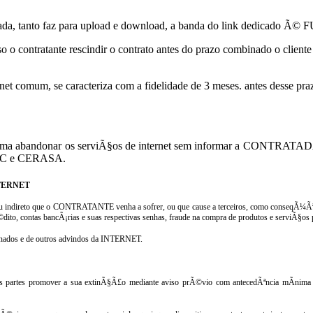
ratada, tanto faz para upload e download, a banda do link dedicad
so o contratante rescindir o contrato antes do prazo combinado o client
ernet comum, se caracteriza com a fidelidade de 3 meses. antes desse pr
abandonar os serviÃ§os de internet sem informar a
CONTRATADA, ca
SPC e CERASA.
NTERNET
 ou indireto que o CONTRATANTE venha a sofrer, ou que cause a terceiros, como conseqÃ¼Ã
ito, contas bancÃ¡rias e suas respectivas senhas, fraude na compra de produtos e serviÃ§os
nados e de outros advindos da INTERNET.
s partes promover a sua extinÃ§Ã£o mediante aviso prÃ©vio com antecedÃªncia mÃ­nima de