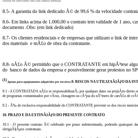
forma de desconto em sua fatura mensal.
8.5- A garantia do link dedicado Ã© de 99,6 % da velocidade cont
8.6- Em links acima de 1.000,00 o contrato tem validade de 1 ano, ca
documento .Obs: (em link dedicado)
8.7- Os clientes residenciais e de empresas que utilizam o link de int
dos materiais e mÃ£o de obra da contratante.
8.8- nÃ£o Ã© permitido que o CONTRATANTE em hipÃ³tese alguma 
do banco de dados da empresa e
possivelmente
gerar protestos no 
(1)
9. RISCOS NA UTILIZAÃ‡ÃƒO DA I
Apenas para equipamentos adquiridos por terceiros.
9.1 - A
CONTRATADA
nÃ£o se responsabilizarÃ¡ por qualquer dano ou prejuÃ­zo direto
de programas contaminados por vÃ­rus, clonagem ou cÃ³pia do nÃºmero de cartÃ£o de crÃ©d
9.2 - Ã‰ de exclusiva responsabilidade do CONTRATANTE prevenir-se dos riscos mencio
10. PRAZO E DA EXTINÃ‡ÃƒO DO PRESENTE CONTRATO
10.1 - O presente contrato Ã© celebrado por prazo indeterminado, podendo quaisquer da
obrigaÃ§Ãµes contratuais.