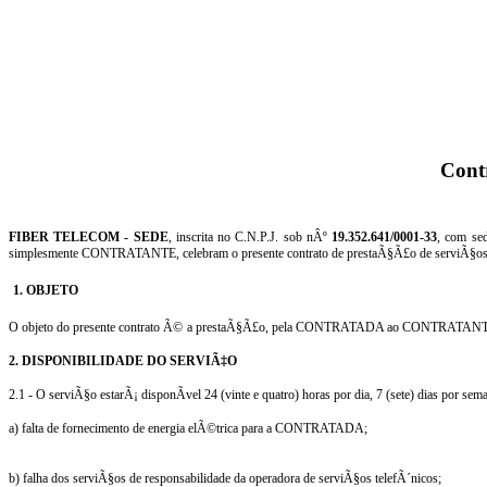
Cont
FIBER TELECOM - SEDE
, inscrita no C.N.P.J. sob nÂº
19.352.641/0001-33
, com se
simplesmente CONTRATANTE, celebram o presente contrato de prestaÃ§Ã£o de serviÃ§os q
1. OBJETO
O objeto do
presente contrato Ã©
a prestaÃ§Ã£o, pela CONTRATADA ao CONTRATANTE, os
2. DISPONIBILIDADE DO SERVIÃ‡O
2.1 - O serviÃ§o estarÃ¡ disponÃ­vel 24 (vinte e quatro) horas por dia, 7 (sete) dias por se
a) falta de fornecimento de energia elÃ©trica para a CONTRATADA;
b) falha dos serviÃ§os de responsabilidade da operadora de serviÃ§os telefÃ´nicos;