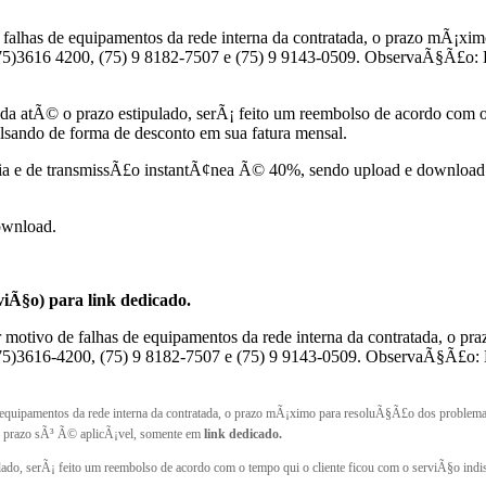
 de falhas de equipamentos da rede interna da contratada, o prazo mÃ
e (75)3616 4200, (75) 9 8182-7507 e (75) 9 9143-0509. ObservaÃ§Ã£o:
ada atÃ© o prazo estipulado, serÃ¡ feito um reembolso de acordo com o
lsando de forma de desconto em sua fatura mensal.
dia e de transmissÃ£o instantÃ¢nea Ã© 40%, sendo upload e downlo
ownload.
viÃ§o) para link dedicado.
r motivo de falhas de equipamentos da rede interna da contratada, 
e (75)3616-4200, (75) 9 8182-7507 e (75) 9 9143-0509. ObservaÃ§Ã£o
de equipamentos da rede interna da contratada, o prazo mÃ¡ximo para resoluÃ§Ã£o dos probl
 prazo sÃ³ Ã© aplicÃ¡vel, somente em
link dedicado.
lado, serÃ¡ feito um reembolso de acordo com o tempo qui o cliente ficou com o serviÃ§o ind