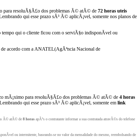
¡ximo para resoluÃ§Ã£o dos problemas Ã© atÃ© de
72 horas uteis
 Lembrando qui esse prazo sÃ³ Ã© aplicÃ¡vel, somente nos planos de
 tempo qui o cliente ficou com o serviÃ§o indisponÃ­vel ou
ad de acordo com a ANATEL(AgÃªncia Nacional de
o prazo mÃ¡ximo para resoluÃ§Ã£o dos problemas Ã© atÃ© de
4 horas
: Lembrando qui esse prazo sÃ³ Ã© aplicÃ¡vel, somente em
link
emas Ã© atÃ© de
8 horas
apÃ³s o contratante informar a sua contratada atravÃ©s do telefone
isponÃ­vel ou intermitente, baseando-se no valor da mensalidade do mesmo, reembolsando de