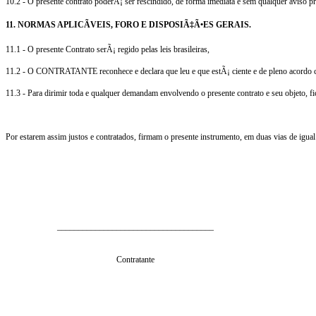
10.2 - O presente contrato poderÃ¡ ser rescindido, de forma imediata e sem qualquer aviso 
11. NORMAS APLICÃVEIS, FORO E DISPOSIÃ‡Ã•ES GERAIS.
11.1 - O presente Contrato serÃ¡ regido pelas leis brasileiras,
11.2 - O CONTRATANTE reconhece e declara que leu e que estÃ¡ ciente e de pleno acordo 
11.3 - Para dirimir toda e qualquer demandam envolvendo o presente contrato e seu objeto, f
Por estarem assim justos e contratados, firmam o presente instrumento, em duas vias de igual 
_____________________________________
Contratante