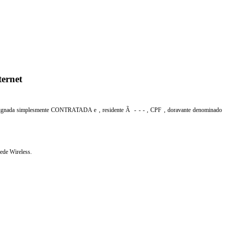
ernet
esignada simplesmente CONTRATADA e
, residente Ã
-
-
-
, CPF
, doravante denominado
de Wireless.