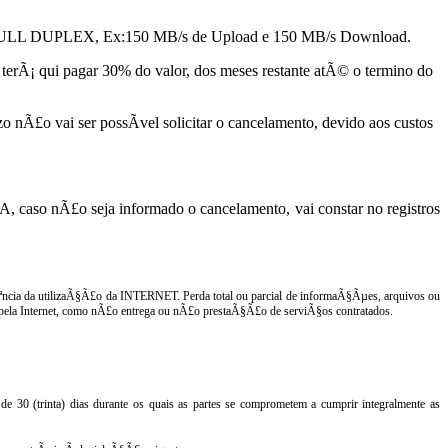
o Ã© FULL DUPLEX, Ex:150 MB/s de Upload e 150 MB/s Download.
e terÃ¡ qui pagar 30% do valor, dos meses restante atÃ© o termino do
azo nÃ£o vai ser possÃ­vel solicitar o cancelamento, devido aos custos
so nÃ£o seja informado o cancelamento, vai constar no registros
ªncia da utilizaÃ§Ã£o da INTERNET. Perda total ou parcial de informaÃ§Ãµes, arquivos ou
 pela Internet, como nÃ£o entrega ou nÃ£o prestaÃ§Ã£o de serviÃ§os contratados.
 30 (trinta) dias durante os quais as partes se comprometem a cumprir integralmente as