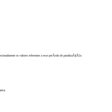
rcionalmente os valores referentes a esse perÃ­odo de paralisaÃ§Ã£o.
tiva.