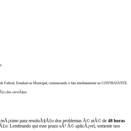
o.
ridade Federal, Estadual ou Municipal, comunicando o fato imediatamente ao CONTRATANTE.
§Ã£o dos serviÃ§os.
prazo mÃ¡ximo para resoluÃ§Ã£o dos problemas Ã© atÃ© de
48 horas
§Ã£o: Lembrando qui esse prazo sÃ³ Ã© aplicÃ¡vel, somente nos